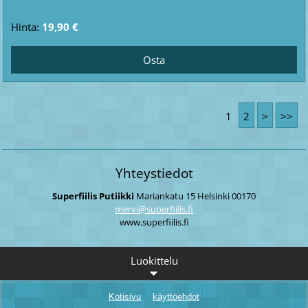
Hinta:
19,90 €
1
2
>
>>
Yhteystiedot
Superfiilis Putiikki
Mariankatu 15
Helsinki
00170
mervi@su
perfiili
s.fi
www.superfiilis.fi
Luokittelu
Kotisivu
käyttöehdot