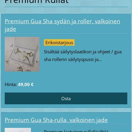
Premium Gua Sha sydän ja roller, valkoinen
jade
Erikoistarjous
Sisältää säilytyslaatikon ja ohjeet / gua
sha rollerin säilytyspussi ja...
Hinta:
49,00 €
Premium Gua Sha-rulla, valkoinen jade
Premium laatuinen rullaSisältää