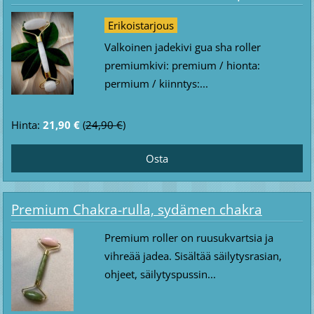
Erikoistarjous
Valkoinen jadekivi gua sha roller
premiumkivi: premium / hionta:
permium / kiinntys:...
Hinta:
21,90 €
(
24,90 €
)
Premium Chakra-rulla, sydämen chakra
Premium roller on ruusukvartsia ja
vihreää jadea. Sisältää säilytysrasian,
ohjeet, säilytyspussin...