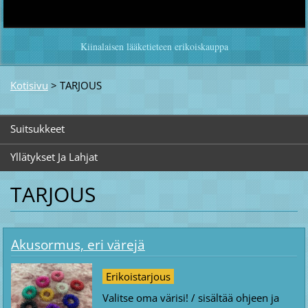
Kiinalaisen lääketieteen erikoiskauppa
Kotisivu
>
TARJOUS
Suitsukkeet
Yllätykset Ja Lahjat
TARJOUS
Akusormus, eri värejä
Erikoistarjous
Valitse oma värisi! / sisältää ohjeen ja