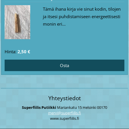
Tämä ihana kirja vie sinut kodin, tilojen
ja itsesi puhdistamiseen energeettisesti
monin eri...
Hinta:
2,50 €
Yhteystiedot
Superfiilis Putiikki
Mariankatu 15
Helsinki
00170
mervi@su
perfiili
s.fi
www.superfiilis.fi