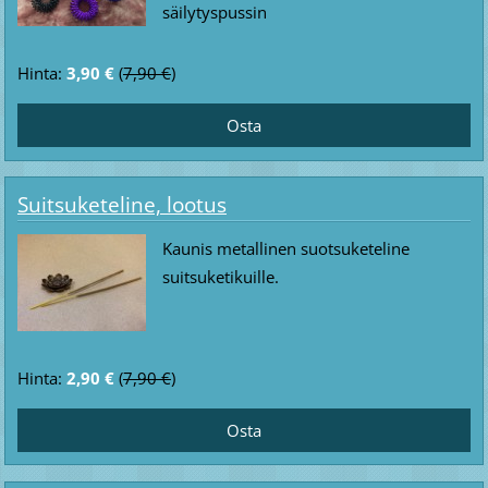
säilytyspussin
Hinta:
3,90 €
(
7,90 €
)
Suitsuketeline, lootus
Kaunis metallinen suotsuketeline
suitsuketikuille.
Hinta:
2,90 €
(
7,90 €
)