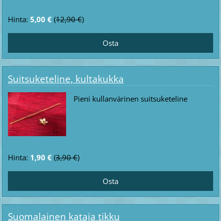
Hinta:
5,00 €
(
12,90 €
)
Suitsuketeline, kultakukka
Pieni kullanvärinen suitsuketeline
Hinta:
1,90 €
(
3,90 €
)
Suomalainen kataja tikku