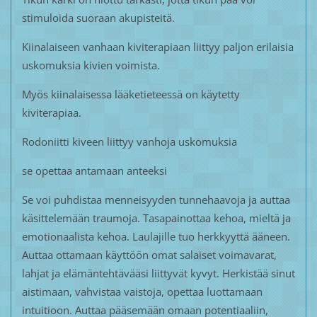
stimuloida suoraan akupisteitä.
Kiinalaiseen vanhaan kiviterapiaan liittyy paljon erilaisia
uskomuksia kivien voimista.
Myös kiinalaisessa lääketieteessä on käytetty
kiviterapiaa.
Rodoniitti kiveen liittyy vanhoja uskomuksia
se opettaa antamaan anteeksi
Se voi puhdistaa menneisyyden tunnehaavoja ja auttaa
käsittelemään traumoja. Tasapainottaa kehoa, mieltä ja
emotionaalista kehoa. Laulajille tuo herkkyyttä ääneen.
Auttaa ottamaan käyttöön omat salaiset voimavarat,
lahjat ja elämäntehtävääsi liittyvät kyvyt. Herkistää sinut
aistimaan, vahvistaa vaistoja, opettaa luottamaan
intuitioon. Auttaa pääsemään omaan potentiaaliin,