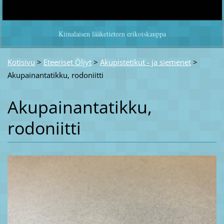
Kiinalaisen lääketieteen erikoiskauppa
Kotisivu
>
Eteeriset Öljyt
>
Akupistetikut - ja siemenet
>
Akupainantatikku, rodoniitti
Akupainantatikku,
rodoniitti