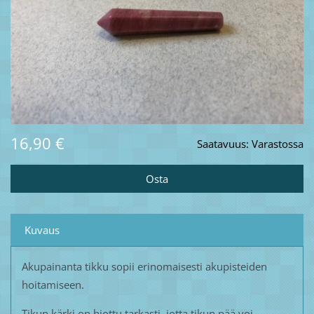
16,90 €
Saatavuus:
Varastossa
Kuvaus
Akupainanta tikku sopii erinomaisesti akupisteiden
hoitamiseen.
Tikun kärki on hiottu tarkasti, jotta tikun pää voi