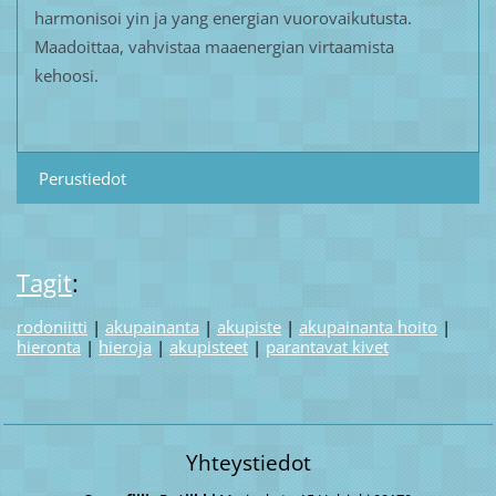
harmonisoi yin ja yang energian vuorovaikutusta.
Maadoittaa, vahvistaa maaenergian virtaamista
kehoosi.
Perustiedot
Tagit
:
rodoniitti
|
akupainanta
|
akupiste
|
akupainanta hoito
|
hieronta
|
hieroja
|
akupisteet
|
parantavat kivet
Yhteystiedot