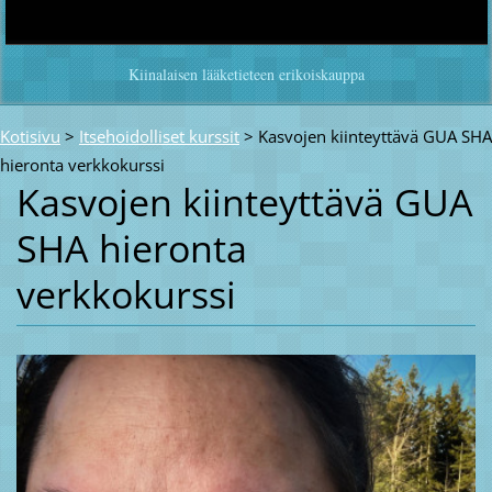
Kiinalaisen lääketieteen erikoiskauppa
Kotisivu
>
Itsehoidolliset kurssit
>
Kasvojen kiinteyttävä GUA SHA
hieronta verkkokurssi
Kasvojen kiinteyttävä GUA
SHA hieronta
verkkokurssi