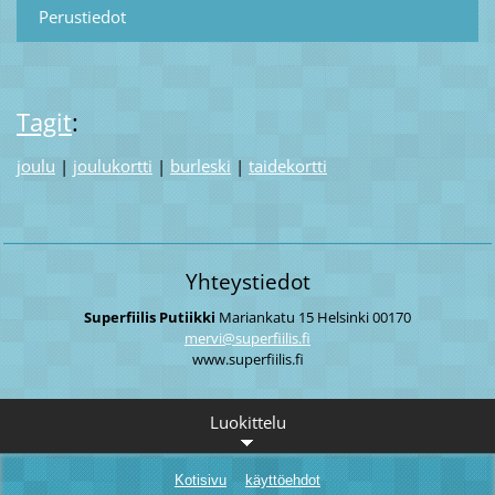
Perustiedot
Tagit
:
joulu
|
joulukortti
|
burleski
|
taidekortti
Yhteystiedot
Superfiilis Putiikki
Mariankatu 15
Helsinki
00170
mervi@su
perfiili
s.fi
www.superfiilis.fi
Luokittelu
Kotisivu
käyttöehdot