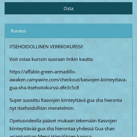
Kuvaus
ITSEHOIDOLLINEN VERKKOKURSSI!
Voit ostaa kurssin suoraan linkin kautta:
https://affable-green-armadillo-
awaken.campwire.com/checkout/kasvojen-kiinteyttava-
gua-sha-itsehoitokurssi-dfe3c5c8
Super suosittu Kasvojen kiinteyttävä gua sha hieronta
nyt itsehoidollisin menetelmin.
Opetusvideolla pääset mukaan tekemään Kasvojen
kiinteyttävää gua sha hierontaa yhdessä Gua shan
asiantuntijan Mervi Hämäläisen kanssa.