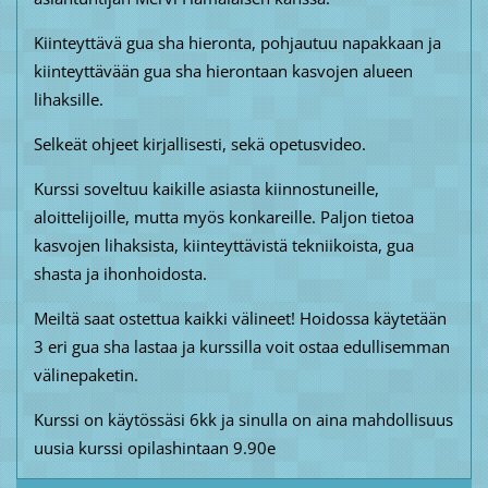
Kiinteyttävä gua sha hieronta, pohjautuu napakkaan ja
kiinteyttävään gua sha hierontaan kasvojen alueen
lihaksille.
Selkeät ohjeet kirjallisesti, sekä opetusvideo.
Kurssi soveltuu kaikille asiasta kiinnostuneille,
aloittelijoille, mutta myös konkareille. Paljon tietoa
kasvojen lihaksista, kiinteyttävistä tekniikoista, gua
shasta ja ihonhoidosta.
Meiltä saat ostettua kaikki välineet! Hoidossa käytetään
3 eri gua sha lastaa ja kurssilla voit ostaa edullisemman
välinepaketin.
Kurssi on käytössäsi 6kk ja sinulla on aina mahdollisuus
uusia kurssi opilashintaan 9.90e