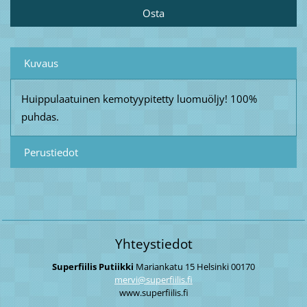
Kuvaus
Huippulaatuinen kemotyypitetty luomuöljy! 100%
puhdas.
Perustiedot
Yhteystiedot
Superfiilis Putiikki
Mariankatu 15
Helsinki
00170
mervi@su
perfiili
s.fi
www.superfiilis.fi