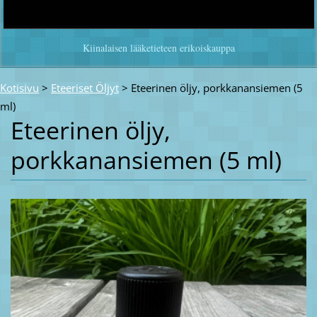
Kiinalaisen lääketieteen erikoiskauppa
Kotisivu
>
Eteeriset Öljyt
>
Eteerinen öljy, porkkanansiemen (5
ml)
Eteerinen öljy,
porkkanansiemen (5 ml)