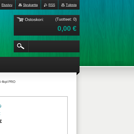
Etusivu
Sivukartta
RSS
Tulosta
Ostoskori:
(Tuotteet: 0)
0,00 €
ti 4kpl PRO
9
€
€