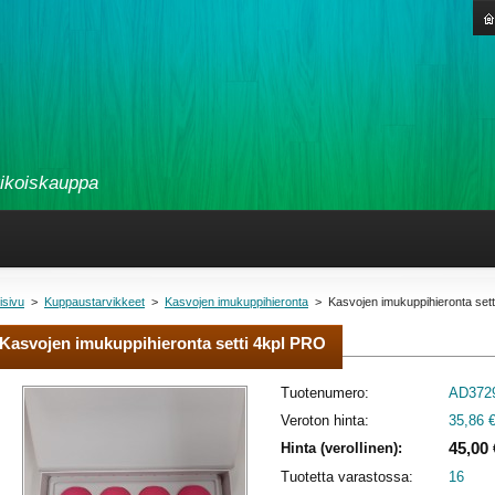
rikoiskauppa
isivu
>
Kuppaustarvikkeet
>
Kasvojen imukuppihieronta
>
Kasvojen imukuppihieronta set
Kasvojen imukuppihieronta setti 4kpl PRO
Tuotenumero:
AD372
Veroton hinta:
35,86 
45,00 
Hinta (verollinen):
Tuotetta varastossa:
16