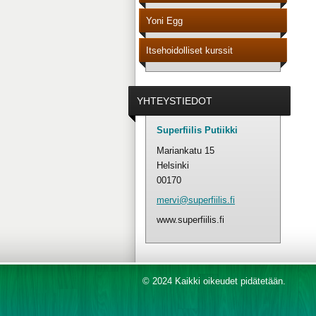
Yoni Egg
Itsehoidolliset kurssit
YHTEYSTIEDOT
Superfiilis Putiikki
Mariankatu 15
Helsinki
00170
mervi@su
perfiili
s.fi
www.superfiilis.fi
© 2024 Kaikki oikeudet pidätetään.