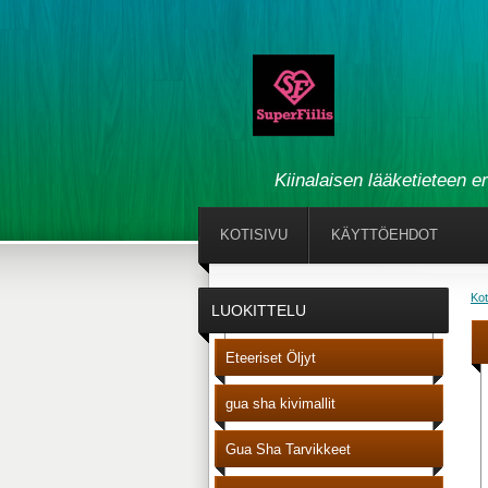
Kiinalaisen lääketieteen e
KOTISIVU
KÄYTTÖEHDOT
Kot
LUOKITTELU
Eteeriset Öljyt
gua sha kivimallit
Gua Sha Tarvikkeet