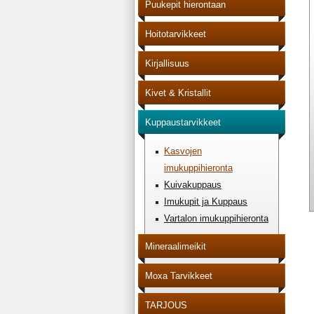
Puukepit hierontaan
Hoitotarvikkeet
Kirjallisuus
Kivet & Kristallit
Kuppaustarvikkeet
Kasvojen
imukuppihieronta
Kuivakuppaus
Imukupit ja Kuppaus
Vartalon imukuppihieronta
Mineraalimeikit
Moxa Tarvikkeet
TARJOUS