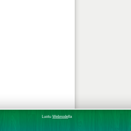
Luotu
Webnode
lla