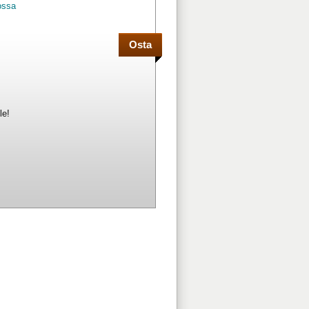
ossa
le!