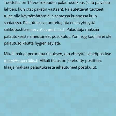
Tuotteilla on 14 vuorokauden palautusoikeus (siitä päivästä
lähtien, kun otat paketin vastaan). Palautettavat tuotteet
tulee olla käyttämättömiä ja samassa kunnossa kuin
saataessa. Palauttaessa tuotteita, ota ensin yhteyttä
sähköpostitse
Palauttaja maksaa
mervi@superfiilis.fi
palautuksesta aiheutuneet postikulut. Yoni egg kuulilla ei ole
palautusoikeutta hygieniasyistä.
Mikäli haluat peruuttaa tilauksen, ota yhteyttä sähköpostitse
mervi@superfiilis.fi
Mikäli tilaus on jo ehditty postittaa,
tilaaja maksaa palautuksesta aiheutuneet postikulut.