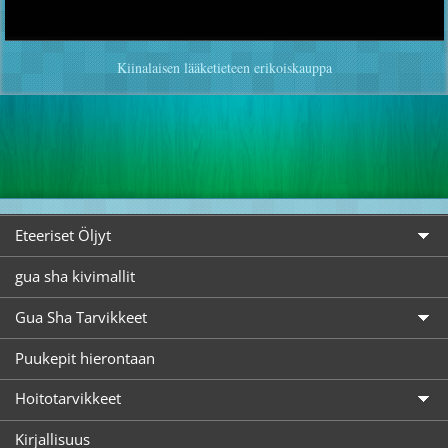
Kiinalaisen lääketieteen erikoiskauppa
Eteeriset Öljyt
gua sha kivimallit
Gua Sha Tarvikkeet
Puukepit hierontaan
Hoitotarvikkeet
Kirjallisuus