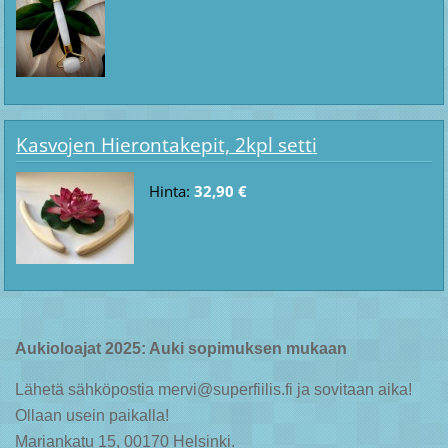
Kasvojen Hierontakepit, 2kpl setti
Hinta:
32,90 €
Aukioloajat 2025: Auki sopimuksen mukaan
Lähetä sähköpostia mervi@superfiilis.fi ja sovitaan aika!
Ollaan usein paikalla!
Mariankatu 15, 00170 Helsinki.