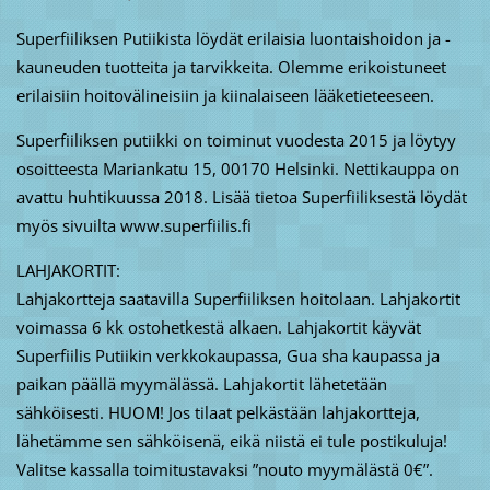
Superfiiliksen Putiikista löydät erilaisia luontaishoidon ja -
kauneuden tuotteita ja tarvikkeita. Olemme erikoistuneet
erilaisiin hoitovälineisiin ja kiinalaiseen lääketieteeseen.
Superfiiliksen putiikki on toiminut vuodesta 2015 ja löytyy
osoitteesta Mariankatu 15, 00170 Helsinki. Nettikauppa on
avattu huhtikuussa 2018. Lisää tietoa Superfiiliksestä löydät
myös sivuilta www.superfiilis.fi
LAHJAKORTIT:
Lahjakortteja saatavilla Superfiiliksen hoitolaan. Lahjakortit
voimassa 6 kk ostohetkestä alkaen. Lahjakortit käyvät
Superfiilis Putiikin verkkokaupassa, Gua sha kaupassa ja
paikan päällä myymälässä. Lahjakortit lähetetään
sähköisesti. HUOM! Jos tilaat pelkästään lahjakortteja,
lähetämme sen sähköisenä, eikä niistä ei tule postikuluja!
Valitse kassalla toimitustavaksi ”nouto myymälästä 0€”.