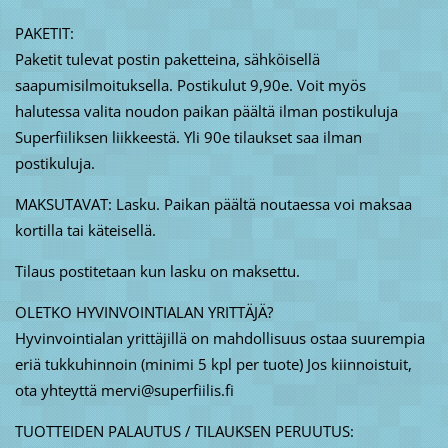
PAKETIT:
Paketit tulevat postin paketteina, sähköisellä
saapumisilmoituksella. Postikulut 9,90e. Voit myös
halutessa valita noudon paikan päältä ilman postikuluja
Superfiiliksen liikkeestä. Yli 90e tilaukset saa ilman
postikuluja.
MAKSUTAVAT: Lasku. Paikan päältä noutaessa voi maksaa
kortilla tai käteisellä.
Tilaus postitetaan kun lasku on maksettu.
OLETKO HYVINVOINTIALAN YRITTÄJÄ?
Hyvinvointialan yrittäjillä on mahdollisuus ostaa suurempia
eriä tukkuhinnoin (minimi 5 kpl per tuote) Jos kiinnoistuit,
ota yhteyttä mervi@superfiilis.fi
TUOTTEIDEN PALAUTUS / TILAUKSEN PERUUTUS: