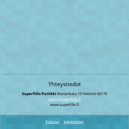
Yhteystiedot
Superfiilis Putiikki
Mariankatu 15
Helsinki
00170
mervi@su
perfiili
s.fi
www.superfiilis.fi
Kotisivu
käyttöehdot